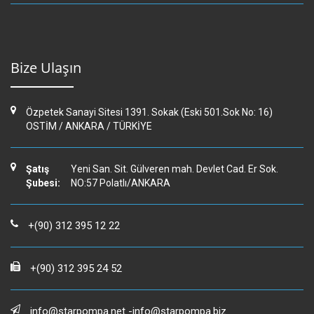
Bize Ulaşın
Özpetek Sanayi Sitesi 1391. Sokak
(Eski 501.Sok No: 16)
OSTİM / ANKARA / TÜRKİYE
Şatış
Yeni San. Sit. Gülveren mah. Devlet Cad. Er Sok.
Şubesi:
NO:57 Polatlı/ANKARA
+(90) 312 395 12 22
+(90) 312 395 24 52
info@starpompa.net -
info@starpompa.biz